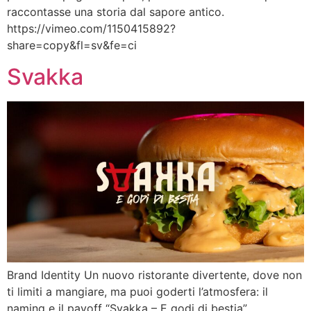
raccontasse una storia dal sapore antico.
https://vimeo.com/1150415892?
share=copy&fl=sv&fe=ci
Svakka
Brand Identity Un nuovo ristorante divertente, dove non
ti limiti a mangiare, ma puoi goderti l’atmosfera: il
naming e il payoff “Svakka – E godi di bestia”